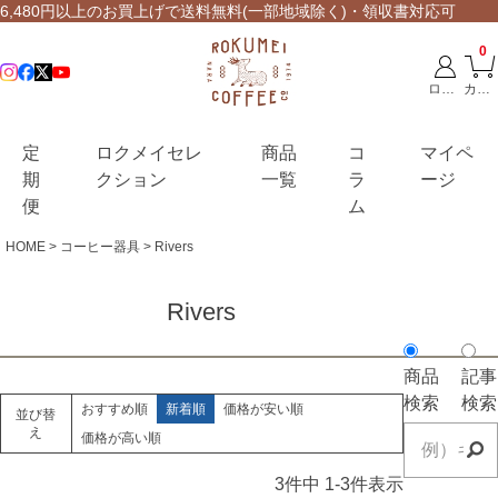
6,480円以上のお買上げで送料無料(一部地域除く)・領収書対応可
ペー
ジト
0
ップ
ログイン
カート
へ
定
ロクメイセレ
商品
コ
マイペ
期
クション
一覧
ラ
ージ
便
ム
HOME
コーヒー器具
Rivers
Rivers
商品
記事
検索
検索
おすすめ順
新着順
価格が安い順
並び替
え
価格が高い順
3
件中
1
-
3
件表示