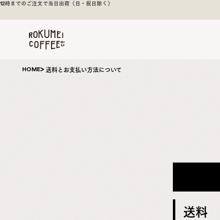
焙煎後1週間以内の新鮮な豆をお届け
煎
日
本
一
の
奈
HOME
送料とお支払い方法について
良
の
ス
ペ
シ
ャ
ル
テ
ィ
コ
ー
送料
ヒ