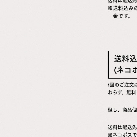
送料は配送先
送料込み
金です。
送料込
(ネコ
1回のご注文
わらず、無料
但し、商品個
送料は配送先
※ネコポスで