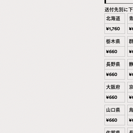
ー
専
送付先別に下
門
北海道
店
¥
1,760
¥
栃木県
¥
660
¥
長野県
¥
660
¥
大阪府
¥
660
¥
山口県
¥
660
¥
佐賀県