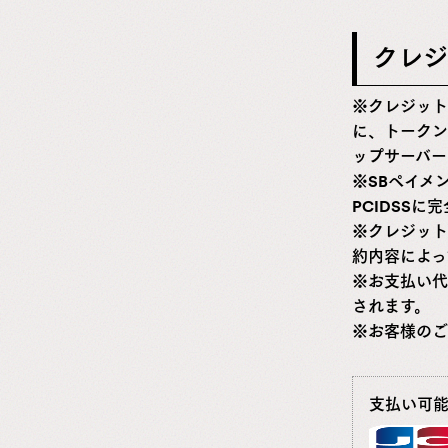
クレジ
※クレジット
に、トークン
ップサーバー
※SBペイメ
PCIDSS
※クレジット
約内容によっ
※お支払い代
されます。
※お客様のご
支払い可