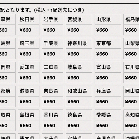
記となります。(税込・1配送先につき)
青森県
秋田県
岩手県
宮城県
山形県
福島
660
¥
660
¥
660
¥
660
¥
660
¥
660
群馬県
埼玉県
千葉県
神奈川県
東京都
山梨
660
¥
660
¥
660
¥
660
¥
660
¥
660
静岡県
愛知県
三重県
岐阜県
富山県
石川
660
¥
660
¥
660
¥
660
¥
660
¥
660
京都府
滋賀県
奈良県
和歌山県
兵庫県
岡山
660
¥
660
¥
660
¥
660
¥
660
¥
660
鳥取県
島根県
香川県
徳島県
愛媛県
高知
660
¥
660
¥
660
¥
660
¥
660
¥
660
長崎県
熊本県
大分県
宮崎県
鹿児島県
沖縄