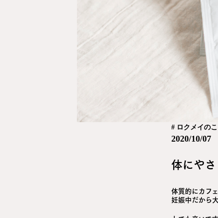
# ロクメイの
2020/10/07
体にやさ
体質的にカフ
妊娠中だから