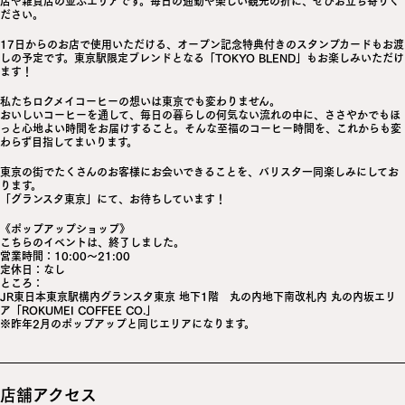
ださい。
17日からのお店で使用いただける、オープン記念特典付きのスタンプカードもお渡
しの予定です。東京駅限定ブレンドとなる「TOKYO BLEND」もお楽しみいただけ
ます！
私たちロクメイコーヒーの想いは東京でも変わりません。
おいしいコーヒーを通して、毎日の暮らしの何気ない流れの中に、ささやかでもほ
っと心地よい時間をお届けすること。そんな至福のコーヒー時間を、これからも変
わらず目指してまいります。
東京の街でたくさんのお客様にお会いできることを、バリスタ一同楽しみにしてお
ります。
「グランスタ東京」にて、お待ちしています！
《ポップアップショップ》
こちらのイベントは、終了しました。
営業時間：10:00～21:00
定休日：なし
ところ：
JR東日本東京駅構内グランスタ東京 地下1階 丸の内地下南改札内 丸の内坂エリ
ア「ROKUMEI COFFEE CO.」
※昨年2月のポップアップと同じエリアになります。
店舗アクセス