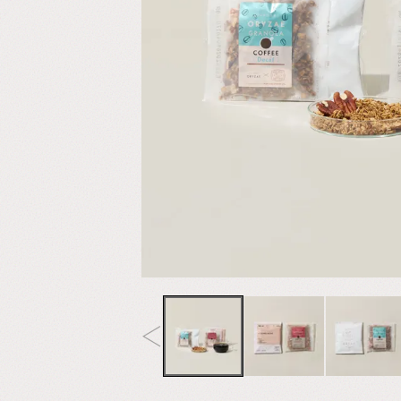
ー
専
門
店