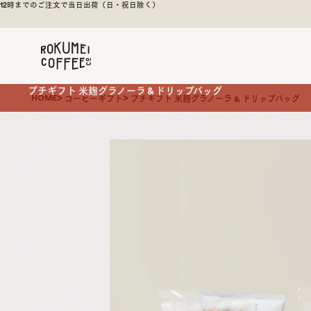
焙煎後1週間以内の新鮮な豆をお届け
煎
日
本
一
の
奈
HOME
コーヒーギフト
プチギフト 米麹グラノーラ & ドリップバッグ
良
の
ス
ペ
シ
ャ
ル
テ
ィ
コ
ー
ヒ