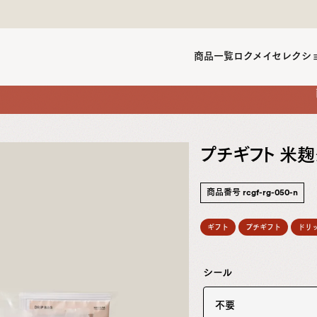
商品一覧
ロクメイセレクシ
プチギフト 米麹
商品番号
rcgf-rg-050-n
ギフト
プチギフト
ドリ
シール
不要