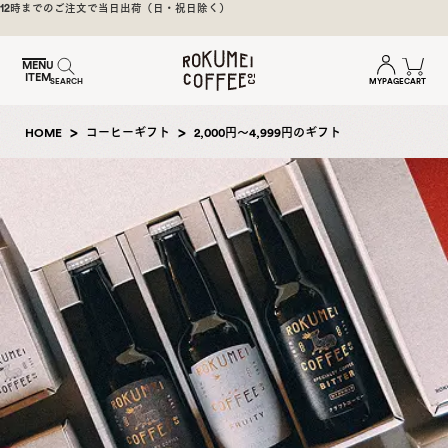
煎
・祝日除く）
焙煎後1週間以内の新鮮な豆をお届け
日
本
MENU
ITEM
一
MYPAGE
CART
SEARCH
の
奈
HOME
コーヒーギフト
2,000円～4,999円のギフト
良
の
ス
ペ
シ
ャ
ル
テ
ィ
コ
ー
ヒ
ー