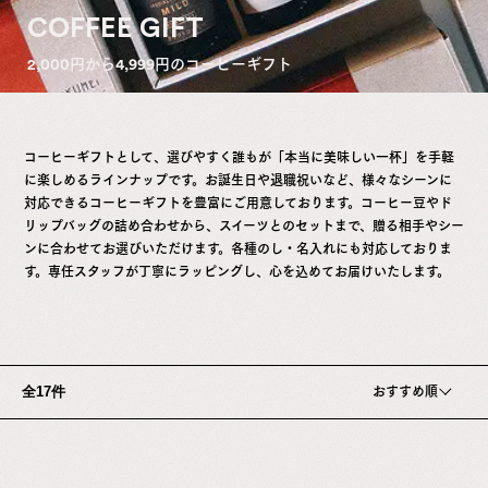
専
COFFEE GIFT
門
2,000円から4,999円のコーヒーギフト
店
コーヒーギフトとして、選びやすく誰もが「本当に美味しい一杯」を手軽
に楽しめるラインナップです。お誕生日や退職祝いなど、様々なシーンに
対応できるコーヒーギフトを豊富にご用意しております。コーヒー豆やド
リップバッグの詰め合わせから、スイーツとのセットまで、贈る相手やシー
ンに合わせてお選びいただけます。各種のし・名入れにも対応しておりま
す。専任スタッフが丁寧にラッピングし、心を込めてお届けいたします。
全17件
おすすめ順