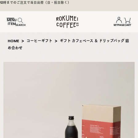
煎
をお届け
6480円（税込）以上のお買い上げで送料無料（一部地域除く）
日
本
MENU
ITEM
一
MYPAGE
CART
SEARCH
の
奈
HOME
コーヒーギフト
ギフト カフェベース ＆ ドリップバッグ 詰
良
め合わせ
の
ス
ペ
シ
ャ
ル
テ
ィ
コ
ー
ヒ
ー