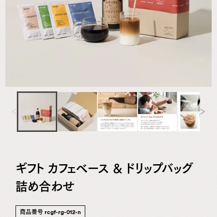
専
門
店
ギフト カフェベース ＆ ドリップバッグ
詰め合わせ
商品番号
rcgf-rg-012-n