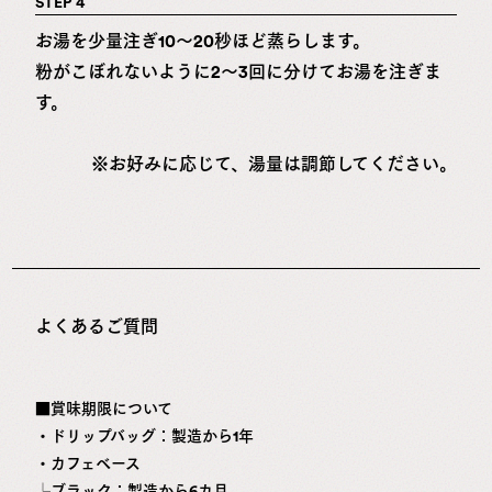
STEP 4
お湯を少量注ぎ10～20秒ほど蒸らします。
粉がこぼれないように2～3回に分けてお湯を注ぎま
す。
※お好みに応じて、湯量は調節してください。
よくあるご質問
■賞味期限について
・ドリップバッグ：製造から1年
・カフェベース
└ブラック：製造から6カ月