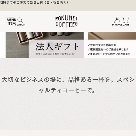
煎
焙煎後1週間以内の新鮮な豆をお届け
日
本
MENU
ITEM
一
MYPAGE
CART
SEARCH
の
奈
良
の
ス
ペ
シ
大切なビジネスの場に、品格ある一杯を。スペシ
ャ
ャルティコーヒーで。
ル
テ
ィ
コ
ー
ヒ
ー