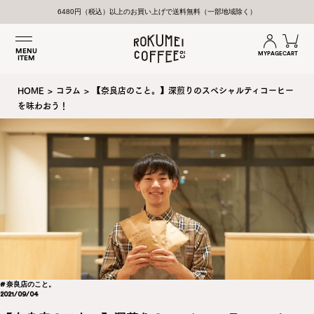
6480円（税込）以上のお買い上げで送料無料（一部地域除く）
MENU
MYPAGE
CART
ITEM
HOME
>
コラム
>
【奈良店のこと。】深煎りのスペシャルティコーヒー
を味わおう！
# 奈良店のこと。
2021/09/04