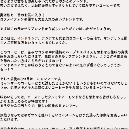
せるような甘さをお楽しみいただけるのがこのブレンド。
苦いだけではなく、比較的後味もすっきりとしていて飲みやすいコーヒーです。
実は私も一番のお気に入り！
ロクメイファンの間でも大変人気の高いブレンドです。
まずはこのサルサワブレンドから試していただくのはいかがでしょうか。
２つ目は、
インドネシア
。アジアでも代表的なコーヒーの産地で、マンデリンと聞
くとご存知な方もいらっしゃるでしょうか。
このコーヒーは、苦みやコクの中に独特のハーブやスパイスを思わせる後味の爽快
感をお楽しみいただけます。先ほどのサルサワブレンドよりも、よりコクや重量感
を味わいたい方はこちらがおすすめです！
インドネシアでしか味わうことのできない味わいに思わず虜になってしまうか
も…！？
そして最後の3つ目は、
ミャンマー
です。
ミャンマーのコーヒーはまだ試したことがない！という方も多いのではないでしょ
うか。近年メキメキと品質のよいコーヒーを生み出しているミャンマー。
味わいとしては、ローストしたクルミやアーモンドなどを思わせる香ばしさをしっ
かりと楽しめるのが特徴です！
まろやかな口当たりで、優しい印象のミャンマー。
深煎りならではのガツンと強い！というイメージとはまた違った印象をお楽しみい
ただけます。
普段奈良店では、このミャンマーはコーヒー豆・喫茶ともに販売をしていないので