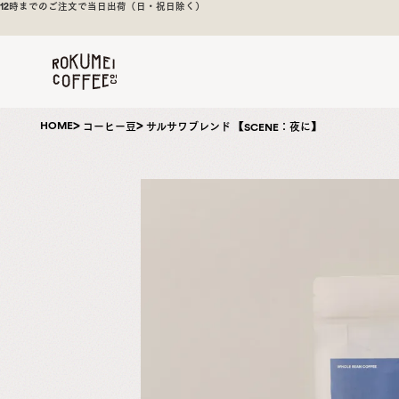
焙煎後1週間以内の新鮮な豆をお届け
煎
日
本
一
の
奈
HOME
コーヒー豆
サルサワブレンド 【SCENE：夜に】
良
の
ス
ペ
シ
ャ
ル
テ
ィ
コ
ー
ヒ