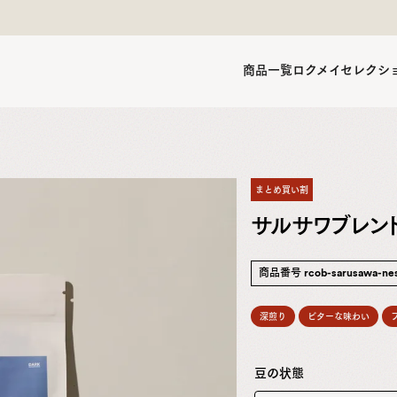
商品一覧
ロクメイセレクシ
まとめ買い割
サルサワブレンド
商品番号
rcob-sarusawa-ne
深煎り
ビターな味わい
豆の状態