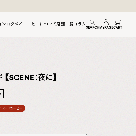
ョン
ロクメイコーヒーについて
店舗一覧
コラム
SEARCH
MYPAGE
CART
 【SCENE：夜に】
s
ブレンドコーヒー