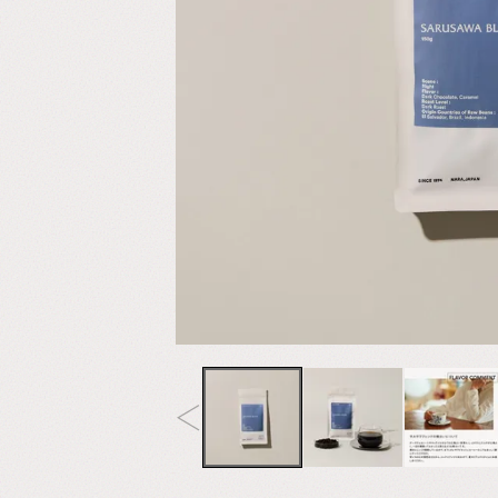
ー
専
門
店