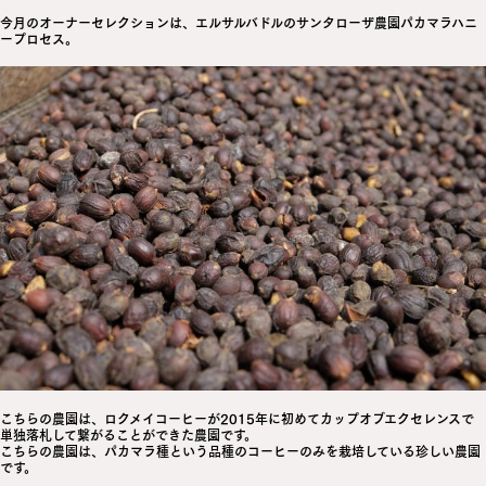
今月のオーナーセレクションは、
エルサルバドルのサンタローザ農園パカマラハニ
ープロセス
。
こちらの農園は、ロクメイコーヒーが2015年に初めてカップオブエクセレンスで
単独落札して繋がることができた農園です。
こちらの農園は、パカマラ種という品種のコーヒーのみを栽培している珍しい農園
です。