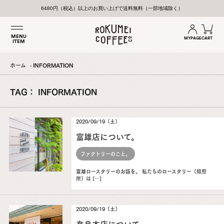
6480円（税込）以上のお買い上げで送料無料（一部地域除く）
MENU
MYPAGE
CART
ITEM
ホーム
INFORMATION
TAG： INFORMATION
2020/09/19（土）
富雄店について。
ファクトリーのこと。
富雄ロースタリーのお話を。 私たちのロースタリー（焙煎
所）は […]
2020/09/19（土）
奈良本店について。