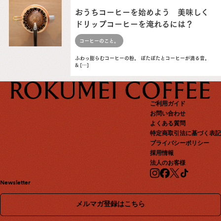
おうちコーヒーを始めよう 美味しく
ドリップコーヒーを淹れるには？
コーヒーのこと。
ふわっ膨らむコーヒーの粉。 ぽたぽたとコーヒーが滴る音。
& […]
ご利用ガイド
お問い合わせ
よくある質問
特定商取引法に基づく表記
プライバシーポリシー
採用情報
法人のお客様
Newsletter
メルマガ登録はこちら