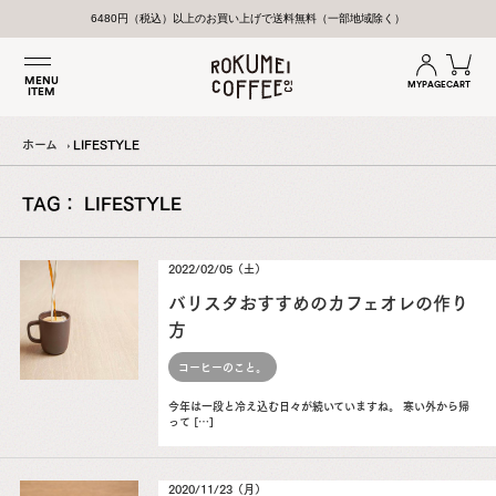
6480円（税込）以上のお買い上げで送料無料（一部地域除く）
MENU
MYPAGE
CART
ITEM
ホーム
LIFESTYLE
TAG： LIFESTYLE
2022/02/05（土）
バリスタおすすめのカフェオレの作り
方
コーヒーのこと。
今年は一段と冷え込む日々が続いていますね。 寒い外から帰
って […]
2020/11/23（月）