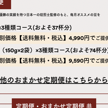
便
8 で優勝の実績を持つ日本一の焙煎士監修のもと、毎月オススメの豆を
g×3種類コース
(およそ37杯分)
別価格【送料無料・税込】4,990円で
ご提
g（150g×2袋）×3種類コース
(およそ74杯分
別価格【送料無料・税込】9,590円で
ご提
他のおまかせ定期便はこちらか
定期便・おまかせ定期便 共