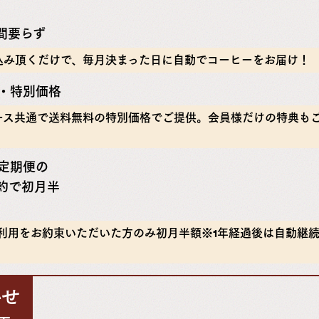
手間要らず
込み頂くだけで、毎月決まった日に自動でコーヒーをお届け！
料・特別価格
ース共通で送料無料の特別価格でご提供。会員様だけの特典も
せ定期便の
約で初月半
続利用をお約束いただいた方のみ初月半額※1年経過後は自動継
かせ