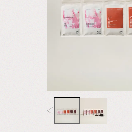
ー
専
門
店