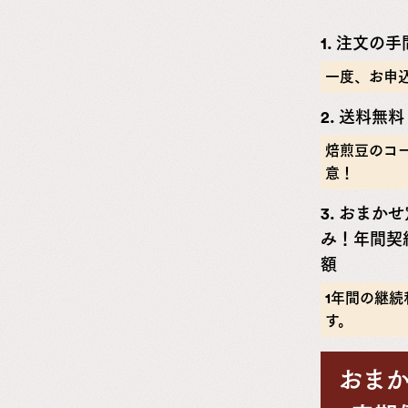
1. 注文の
一度、お申
2. 送料無
焙煎豆のコ
意！
3. おまか
み！年間契
額
1年間の継
す。
おま