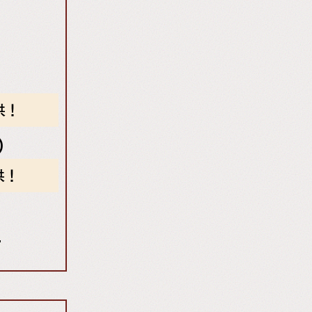
供！
)
供！
ら