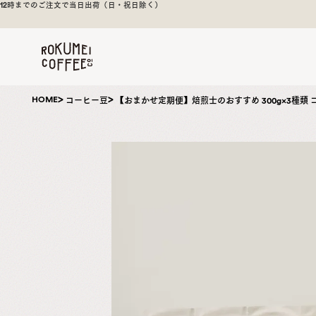
豆をお届け
6480円（税込）以上のお買い上げで送料無料（一部地域除く）
煎
日
本
一
の
奈
HOME
コーヒー豆
【おまかせ定期便】焙煎士のおすすめ 300g×3種類 
良
の
ス
ペ
シ
ャ
ル
テ
ィ
コ
ー
ヒ