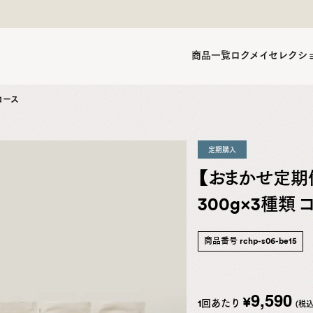
商品一覧
ロクメイセレクシ
コース
定期購入
【おまかせ定期
300g×3種類 
商品番号
rchp-s06-be15
9,590
¥
1回あたり
(税込