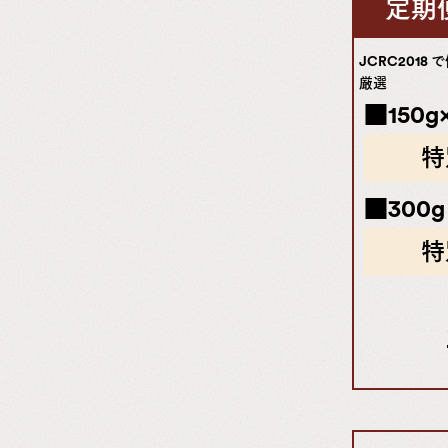
定期
JCRC201
厳選
■150
特
■300
特