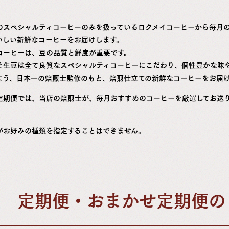
のスペシャルティコーヒーのみを扱っているロクメイコーヒーから毎月
いしい新鮮なコーヒーをお届けします。
コーヒーは、豆の品質と鮮度が重要です。
そ生豆は全て良質なスペシャルティコーヒーにこだわり、個性豊かな味
よう、日本一の焙煎士監修のもと、焙煎仕立ての新鮮なコーヒーをお届
定期便では、当店の焙煎士が、毎月おすすめのコーヒーを厳選してお送
がお好みの種類を指定することはできません。
定期便・おまかせ定期便の