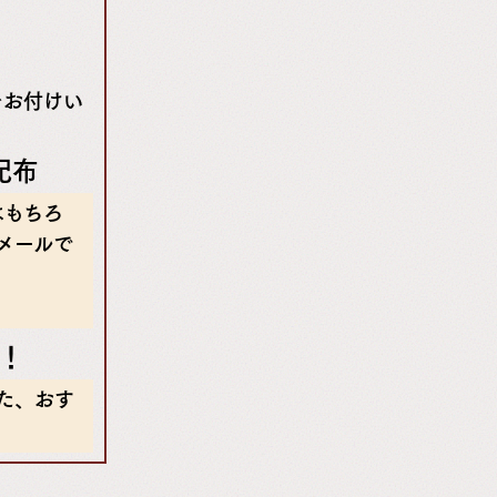
をお付けい
配布
はもちろ
月メールで
ト！
た、おす