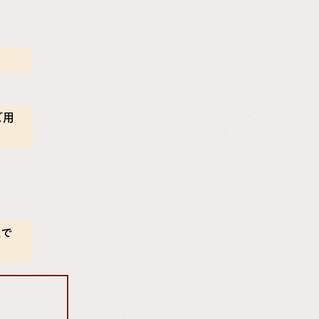
ご用
続で