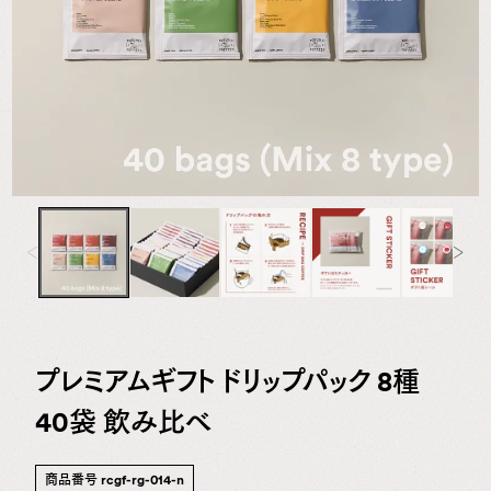
専
門
店
プレミアムギフト ドリップパック 8種
40袋 飲み比べ
商品番号
rcgf-rg-014-n