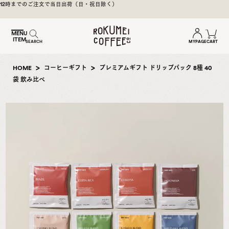
煎
け
6480円（税込）以上のお買い上げで送料無料（一部地域除く）
日
本
MENU
ITEM
一
MYPAGE
CART
SEARCH
の
奈
HOME
コーヒーギフト
プレミアムギフト ドリップパック 8種 40
良
袋 飲み比べ
の
ス
ペ
シ
ャ
ル
テ
ィ
コ
ー
ヒ
ー