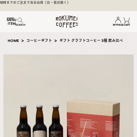
煎
焙煎後1週間以内の新鮮な豆をお届け
日
本
MENU
ITEM
一
MYPAGE
CART
SEARCH
の
奈
HOME
コーヒーギフト
ギフト クラフトコーヒー 3種 飲み比べ
良
の
ス
ペ
シ
ャ
ル
テ
ィ
コ
ー
ヒ
ー