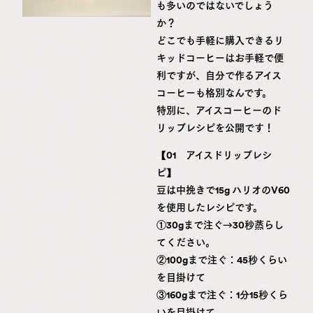
も多いのではないでしょう
か？
どこでも手軽に購入できるリ
キッドコーヒーはお手軽で便
利ですが、自分で作るアイス
コーヒーも格別なんです。
特別に、アイスコーヒーのド
リップレシピを公開です！
【01 アイスドリップレシ
ピ】
豆は中挽きで15g ハリオのV60
を使用したレシピです。
①30gまで注ぐ→30秒蒸らし
てください。
②100gまで注ぐ：45秒くらい
を目掛けて
③160gまで注ぐ：1分15秒くら
いを目掛けて