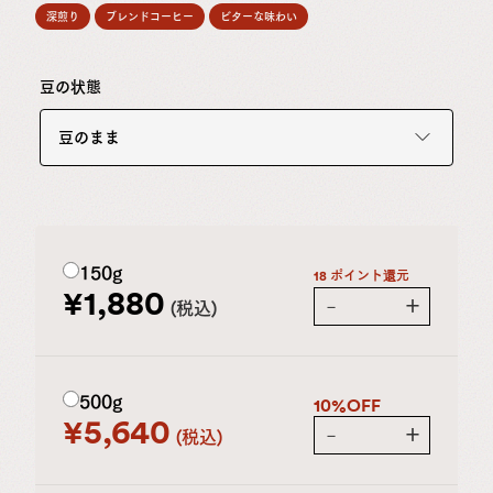
深煎り
ブレンドコーヒー
ビターな味わい
豆の状態
豆のまま
150g
18 ポイント還元
¥
1,880
－
＋
税込
500g
10%OFF
¥
5,640
－
＋
税込