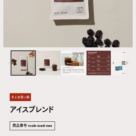
専
門
店
まとめ買い割
アイスブレンド
商品番号
rcob-iced-nes