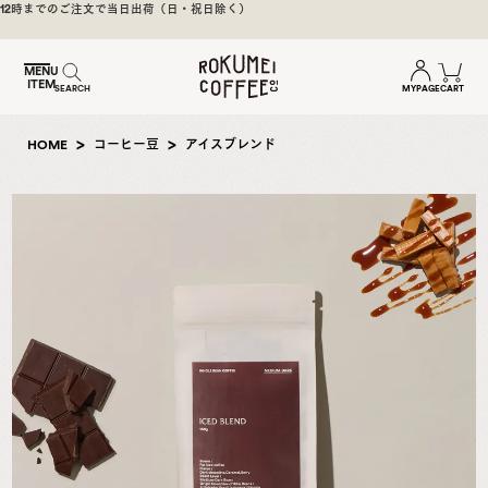
煎
）
焙煎後1週間以内の新鮮な豆をお届け
日
本
MENU
ITEM
一
MYPAGE
CART
SEARCH
の
奈
HOME
コーヒー豆
アイスブレンド
良
の
ス
ペ
シ
ャ
ル
テ
ィ
コ
ー
ヒ
ー