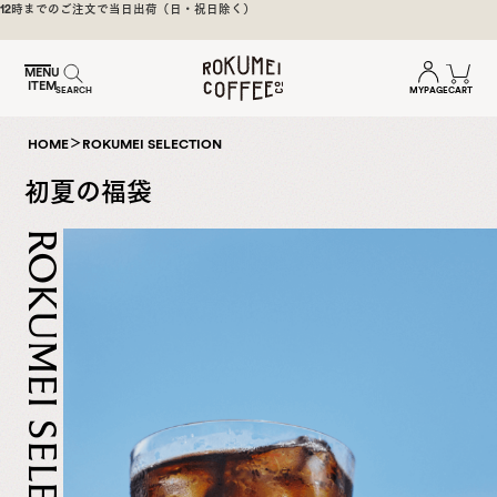
煎
12時までのご注文で当日出荷（日・祝日除く）
日
本
MENU
ITEM
一
MYPAGE
CART
SEARCH
の
奈
＞
HOME
ROKUMEI SELECTION
良
初夏の福袋
の
ス
ROKUMEI SELECTION
ペ
シ
ャ
ル
テ
ィ
コ
ー
ヒ
ー