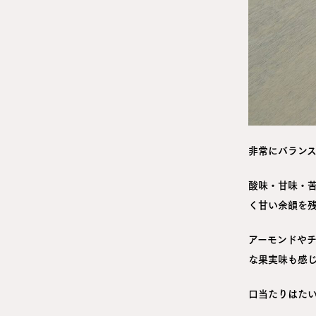
非常にバラン
酸味・甘味・
く甘い余韻を
アーモンドや
な果実味も感
口当たりはた