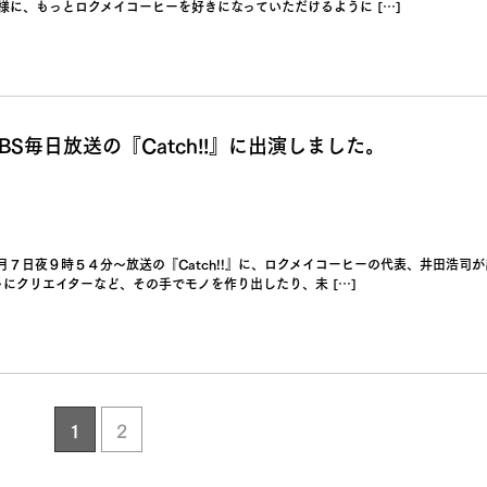
様に、もっとロクメイコーヒーを好きになっていただけるように […]
S毎日放送の『Catch!!』に出演しました。
月７日夜９時５４分～放送の『Catch!!』に、ロクメイコーヒーの代表、井田浩司
にクリエイターなど、その手でモノを作り出したり、未 […]
1
2