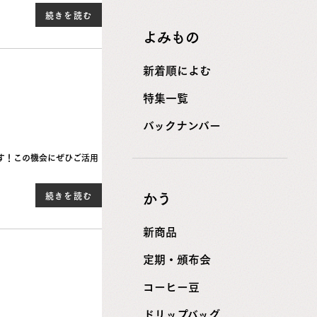
続きを読む
よみもの
新着順によむ
特集一覧
バックナンバー
です！この機会にぜひご活用
かう
続きを読む
新商品
定期・頒布会
コーヒー豆
ドリップバッグ