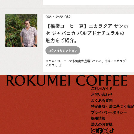
2021/12/22（水）
【福袋コーヒー豆】ニカラグア サンホ
セ ジャバニカ パルプドナチュラルの
魅力をご紹介。
ロクメイセレクション
ロクメイコーヒーでも何度か登場している、中米・ニカラグ
アのコ […]
ご利用ガイド
お問い合わせ
よくある質問
特定商取引法に基づく表記
プライバシーポリシー
採用情報
法人のお客様