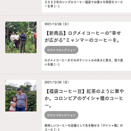
２０２２年のシングルコーヒー福袋では様々な特別なコーヒ
ーを準 […]
2021/12/28（火）
【新商品】ロクメイコーヒーの”幸せ
が広がる”ミャンマーのコーヒーを。
ロクメイセレクション
ロクメイコーヒーがそのポテンシャルの高さに驚き、取り扱
いを続 […]
2021/12/26（日）
【福袋コーヒー豆】紅茶のように華や
か。コロンビアのゲイシャ種のコーヒ
ー。
ロクメイセレクション
美味しいコーヒーの品種として名を馳せる「ゲイシャ種」の
コーヒ […]